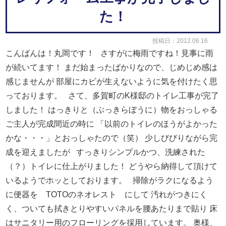
た！
投稿日：2012.06.16
こんばんは！丸岡です！
さすがに梅雨ですね！見事に雨
が続いてます！
まだ始まったばかりなので、じめじめ感は
感じませんが
部屋にカビが生えないように気を付けたく思
っております。
さて、多賀町のK様邸のトイレ工事が完了
しました！
はっきりと（ぶっきらぼうに）物をおっしゃる
ご主人が
完成間近の時に
「
以前のトイレのほうがよかった
かな・・・」と
おっしゃたので（笑）
少しびびりながら完
成を迎えましたが
すっきりシンプルかつ、洗練された
（？）トイレに仕上がりました！
どうやら納得して頂けて
いるようでホッとしております。
掃除がラクになるよう
に便器を TOTOのネオレスト にして
汚れがつきにく
く、ついても拭きとりやすいパネルを腰あたりまで貼り
床
はサニタリー用のフローリングを採用しています。
奥様、