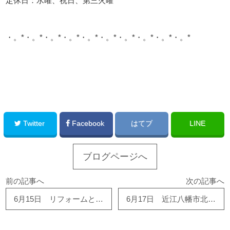
定休日：水曜、祝日、第三火曜
・。*・。*・。*・。*・。*・。*・。*・。*・。*・。*
このサイトを広める
Twitter
Facebook
はてブ
LINE
ブログページへ
前の記事へ
次の記事へ
6月15日 リフォームと価値観
6月17日 近江八幡市北ノ庄町 I様邸 浄化槽工事着工