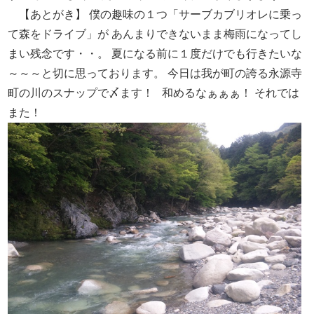
【あとがき】
僕の趣味の１つ「サーブカブリオレに乗っ
て森をドライブ」が
あんまりできないまま梅雨になってし
まい残念です・・。
夏になる前に１度だけでも行きたいな
～～～と切に思っております。
今日は我が町の誇る永源寺
町の川のスナップで〆ます！
和めるなぁぁぁ！
それでは
また！