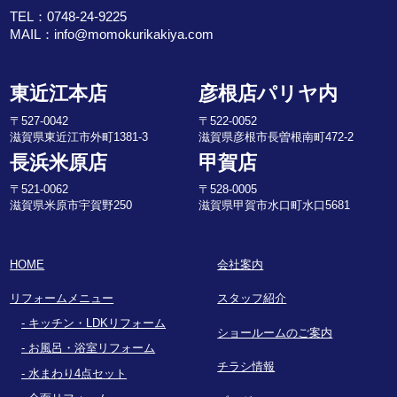
TEL：
0748-24-9225
MAIL：
info@momokurikakiya.com
東近江本店
彦根店パリヤ内
〒527-0042
〒522-0052
滋賀県東近江市外町1381-3
滋賀県彦根市長曽根南町472-2
長浜米原店
甲賀店
〒521-0062
〒528-0005
滋賀県米原市宇賀野250
滋賀県甲賀市水口町水口5681
HOME
会社案内
リフォームメニュー
スタッフ紹介
キッチン・LDKリフォーム
ショールームのご案内
お風呂・浴室リフォーム
チラシ情報
水まわり4点セット