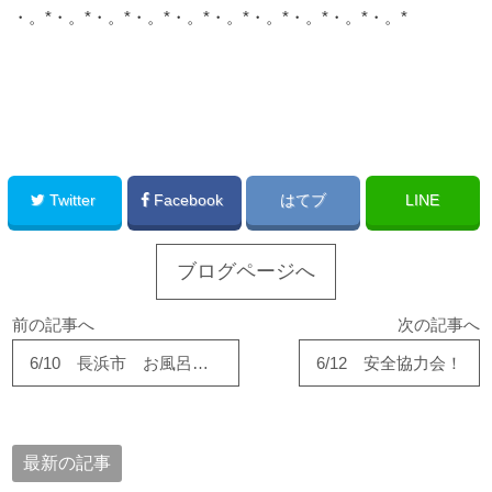
・。*・。*・。*・。*・。*・。*・。*・。*・。*・。*
このサイトを広める
Twitter
Facebook
はてブ
LINE
ブログページへ
前の記事へ
次の記事へ
6/10 長浜市 お風呂交換が完成しました。
6/12 安全協力会！
最新の記事