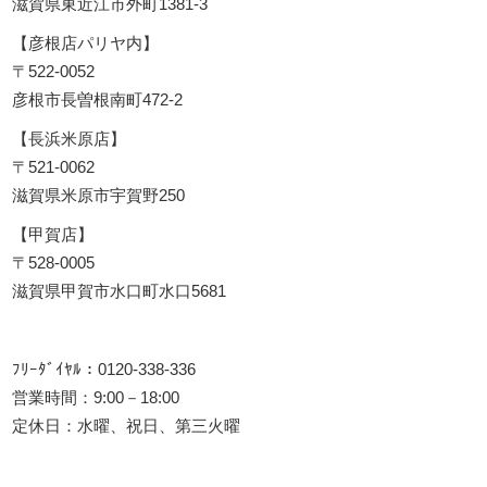
滋賀県東近江市外町1381-3
【彦根店パリヤ内】
〒522-0052
彦根市長曽根南町472-2
【長浜米原店】
〒521-0062
滋賀県米原市宇賀野250
【甲賀店】
〒528-0005
滋賀県甲賀市水口町水口5681
ﾌﾘｰﾀﾞｲﾔﾙ：0120-338-336
営業時間：9:00－18:00
定休日：水曜、祝日、第三火曜