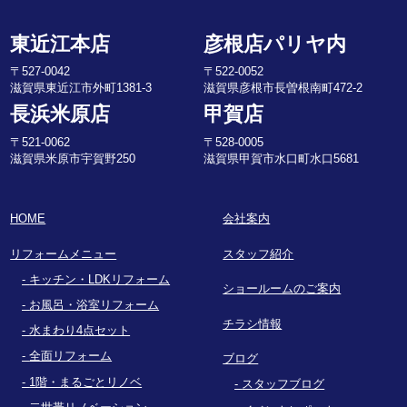
東近江本店
彦根店パリヤ内
〒527-0042
〒522-0052
滋賀県東近江市外町1381-3
滋賀県彦根市長曽根南町472-2
長浜米原店
甲賀店
〒521-0062
〒528-0005
滋賀県米原市宇賀野250
滋賀県甲賀市水口町水口5681
HOME
会社案内
リフォームメニュー
スタッフ紹介
キッチン・LDKリフォーム
ショールームのご案内
お風呂・浴室リフォーム
チラシ情報
水まわり4点セット
全面リフォーム
ブログ
1階・まるごとリノベ
スタッフブログ