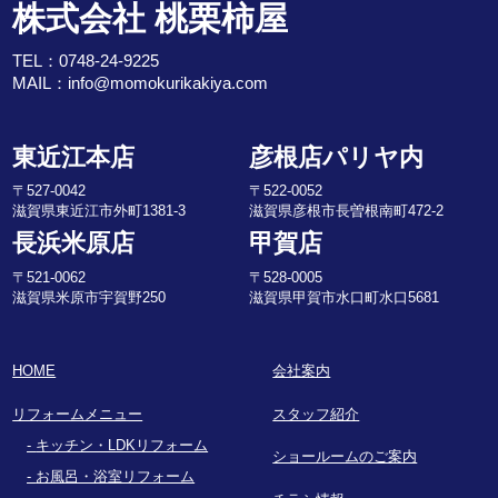
株式会社 桃栗柿屋
TEL：
0748-24-9225
MAIL：
info@momokurikakiya.com
東近江本店
彦根店パリヤ内
〒527-0042
〒522-0052
滋賀県東近江市外町1381-3
滋賀県彦根市長曽根南町472-2
長浜米原店
甲賀店
〒521-0062
〒528-0005
滋賀県米原市宇賀野250
滋賀県甲賀市水口町水口5681
HOME
会社案内
リフォームメニュー
スタッフ紹介
キッチン・LDKリフォーム
ショールームのご案内
お風呂・浴室リフォーム