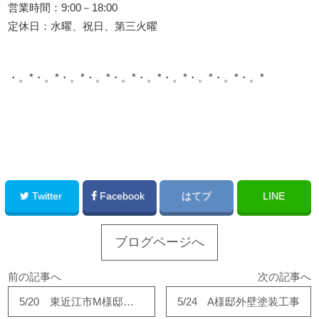
営業時間：9:00－18:00
定休日：水曜、祝日、第三火曜
・。*・。*・。*・。*・。*・。*・。*・。*・。*・。*
このサイトを広める
Twitter
Facebook
はてブ
LINE
ブログページへ
前の記事へ
次の記事へ
5/20 東近江市M様邸浴室リフォーム順調です！
5/24 A様邸外壁塗装工事