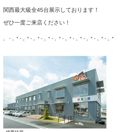
関西最大級全45台展示しております！
ぜひ一度ご来店ください！
。・。*・。*・。*・。*・。*・。*・。*・。*・。*・。*