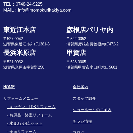
TEL：
0748-24-9225
MAIL：
info@momokurikakiya.com
東近江本店
彦根店パリヤ内
〒527-0042
〒522-0052
滋賀県東近江市外町1381-3
滋賀県彦根市長曽根南町472-2
長浜米原店
甲賀店
〒521-0062
〒528-0005
滋賀県米原市宇賀野250
滋賀県甲賀市水口町水口5681
HOME
会社案内
リフォームメニュー
スタッフ紹介
キッチン・LDKリフォーム
ショールームのご案内
お風呂・浴室リフォーム
チラシ情報
水まわり4点セット
全面リフォーム
ブログ