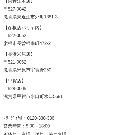
【東近江本店】
〒527-0042
滋賀県東近江市外町1381-3
【彦根店パリヤ内】
〒522-0052
彦根市長曽根南町472-2
【長浜米原店】
〒521-0062
滋賀県米原市宇賀野250
【甲賀店】
〒528-0005
滋賀県甲賀市水口町水口5681
ﾌﾘｰﾀﾞｲﾔﾙ：0120-338-336
営業時間：9:00－18:00
定休日：水曜、祝日、第三火曜