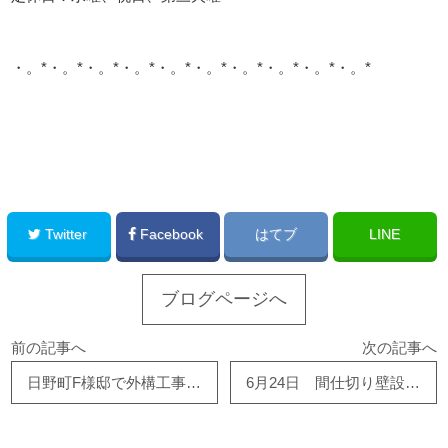
・。*・。*・。*・。*・。*・。*・。*・。*・。*・。*
このサイトを広める
Twitter
Facebook
はてブ
LINE
ブログページへ
前の記事へ
次の記事へ
日野町F様邸で外構工事が進んでます！！
6月24日 間仕切り壁設置工事