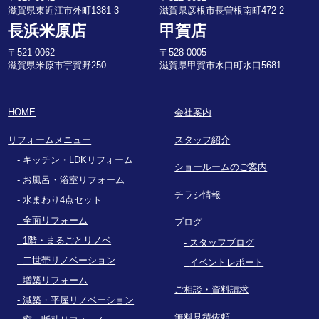
滋賀県東近江市外町1381-3
滋賀県彦根市長曽根南町472-2
長浜米原店
甲賀店
〒521-0062
〒528-0005
滋賀県米原市宇賀野250
滋賀県甲賀市水口町水口5681
HOME
会社案内
リフォームメニュー
スタッフ紹介
キッチン・LDKリフォーム
ショールームのご案内
お風呂・浴室リフォーム
チラシ情報
水まわり4点セット
全面リフォーム
ブログ
1階・まるごとリノベ
スタッフブログ
二世帯リノベーション
イベントレポート
増築リフォーム
ご相談・資料請求
減築・平屋リノベーション
無料見積依頼