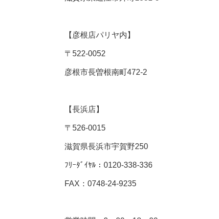
【彦根店パリヤ内】
〒
522-0052
彦根市長曽根南町
472-2
【長浜店】
〒
526-0015
滋賀県長浜市宇賀野
250
ﾌﾘｰﾀﾞｲﾔﾙ：
0120-338-336
FAX：
0748-24-9235