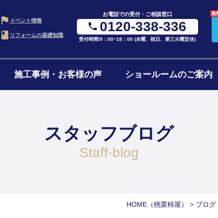
無
お電話での受付・ご相談窓口
イベント情報
0120-338-336
リフォームの基礎知識
受付時間/9：00~18：00 (水曜、祝日、第三火曜定休)
施工事例・お客様の声
ショールームのご案内
・LDK
お風呂・浴室
水ま
の進め方
ローンについて
リフ
ム
リフォーム
4点
スタッフブログ
ョンの費用
リフォームの流れ
よく
ォーム
1階・まるごとリノベ
二世
staff-blog
ォーム
減築・平屋リフォーム
窓・
HOME
（桃栗柿屋）
>
ブログ