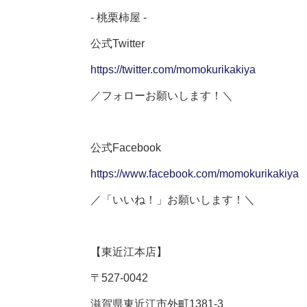
- 桃栗柿屋
-
公式
Twitter
https://twitter.com/momokurikakiya
／フォローお願いします！＼
公式
Facebook
https://www.facebook.com/momokurikakiya
／「いいね！」お願いします！＼
【東近江本店】
〒
527-0042
滋賀県東近江市外町
1381-3