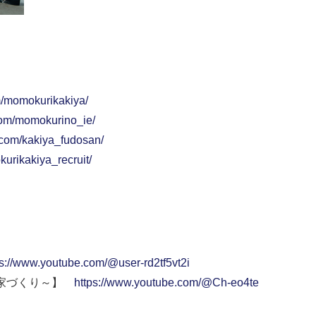
m/momokurikakiya/
com/momokurino_ie/
.com/kakiya_fudosan/
urikakiya_recruit/
ps://www.youtube.com/@user-rd2tf5vt2i
い家づくり～】
https://www.youtube.com/@Ch-eo4te