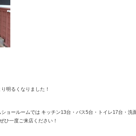
より明るくなりました！
ショールームでは キッチン
13
台・バス
5
台・トイレ
17
台・洗
 ぜひ一度ご来店ください！