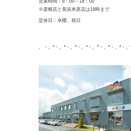
営業時間：
9
：
00
－
18
：
00
※彦根店と長浜米原店は
18
時まで
定休日：水曜、祝日
。・。*・。*・。*・。*・。*・。*・。*・。