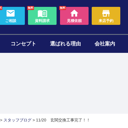
料
無料
無料
ご相談
資料請求
見積依頼
来店予約
コンセプト
選ばれる理由
会社案内
わり
ォームのタイミング
セット
ある質問
帯リノベーション
断熱リフォーム
>
スタッフブログ
>
11/20 玄関交換工事完了！！