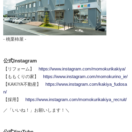
- 桃栗柿屋 -
公式Instagram
【リフォーム】
https://www.instagram.com/momokurikakiya/
【ももくりの家】
https://www.instagram.com/momokurino_ie/
【KAKIYA不動産】
https://www.instagram.com/kakiya_fudosa
n/
【採用】
https://www.instagram.com/momokurikakiya_recruit/
／「いいね！」お願いします！＼
公式YouTube