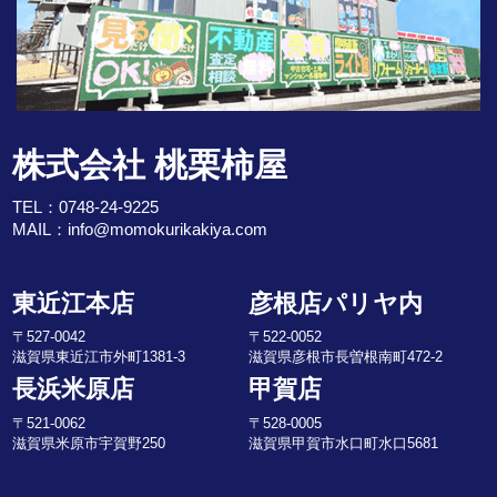
株式会社 桃栗柿屋
TEL：
0748-24-9225
MAIL：
info@momokurikakiya.com
東近江本店
彦根店パリヤ内
〒527-0042
〒522-0052
滋賀県東近江市外町1381-3
滋賀県彦根市長曽根南町472-2
長浜米原店
甲賀店
〒521-0062
〒528-0005
滋賀県米原市宇賀野250
滋賀県甲賀市水口町水口5681