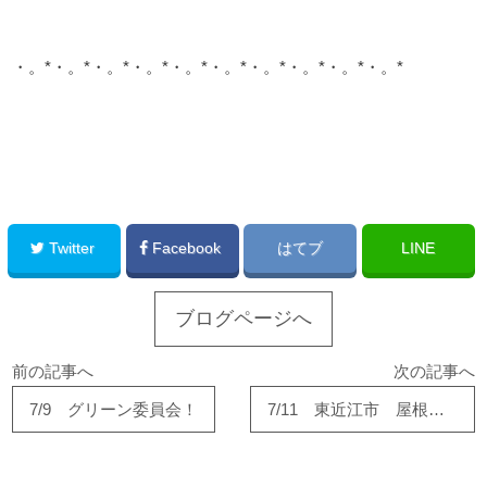
・。*・。*・。*・。*・。*・。*・。*・。*・。*・。*
このサイトを広める
Twitter
Facebook
はてブ
LINE
ブログページへ
前の記事へ
次の記事へ
7/9 グリーン委員会！
7/11 東近江市 屋根工事！