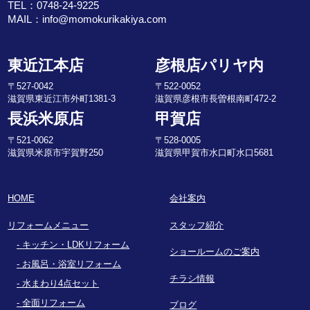
TEL：
0748-24-9225
MAIL：
info@momokurikakiya.com
東近江本店
彦根店パリヤ内
〒527-0042
〒522-0052
滋賀県東近江市外町1381-3
滋賀県彦根市長曽根南町472-2
長浜米原店
甲賀店
〒521-0062
〒528-0005
滋賀県米原市宇賀野250
滋賀県甲賀市水口町水口5681
HOME
会社案内
リフォームメニュー
スタッフ紹介
キッチン・LDKリフォーム
ショールームのご案内
お風呂・浴室リフォーム
チラシ情報
水まわり4点セット
全面リフォーム
ブログ