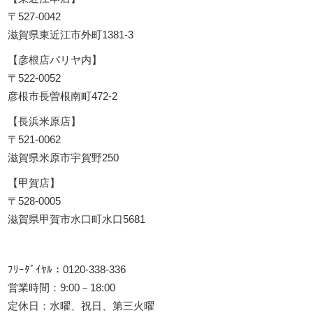
〒527-0042
滋賀県東近江市外町1381-3
【彦根店パリヤ内】
〒522-0052
彦根市長曽根南町472-2
【長浜米原店】
〒521-0062
滋賀県米原市宇賀野250
【甲賀店】
〒528-0005
滋賀県甲賀市水口町水口5681
ﾌﾘｰﾀﾞｲﾔﾙ：0120-338-336
営業時間：9:00－18:00
定休日：水曜、祝日、第三火曜