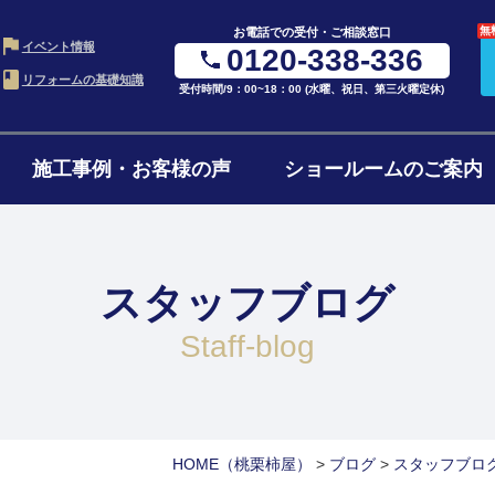
無
お電話での受付・ご相談窓口
イベント情報
0120-338-336
リフォームの基礎知識
受付時間/9：00~18：00 (水曜、祝日、第三火曜定休)
施工事例・お客様の声
ショールームのご案内
・LDK
お風呂・浴室
水ま
の進め方
ローンについて
リフ
ム
リフォーム
4点
スタッフブログ
ョンの費用
リフォームの流れ
よく
ォーム
1階・まるごとリノベ
二世
staff-blog
ォーム
減築・平屋リフォーム
窓・
HOME
（桃栗柿屋）
>
ブログ
>
スタッフブロ