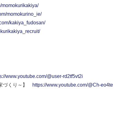
m/momokurikakiya/
com/momokurino_ie/
.com/kakiya_fudosan/
urikakiya_recruit/
ps://www.youtube.com/@user-rd2tf5vt2i
い家づくり～】
https://www.youtube.com/@Ch-eo4te