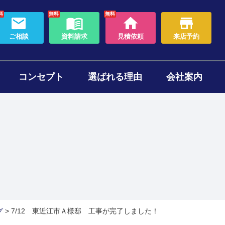
料
無料
無料
ご相談
資料請求
見積依頼
来店予約
コンセプト
選ばれる理由
会社案内
わり
ォームのタイミング
セット
ある質問
帯リノベーション
断熱リフォーム
グ
>
7/12 東近江市Ａ様邸 工事が完了しました！