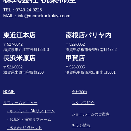
TEL：
0748-24-9225
MAIL：
info@momokurikakiya.com
東近江本店
彦根店パリヤ内
〒527-0042
〒522-0052
滋賀県東近江市外町1381-3
滋賀県彦根市長曽根南町472-2
長浜米原店
甲賀店
〒521-0062
〒528-0005
滋賀県米原市宇賀野250
滋賀県甲賀市水口町水口5681
HOME
会社案内
リフォームメニュー
スタッフ紹介
キッチン・LDKリフォーム
ショールームのご案内
お風呂・浴室リフォーム
チラシ情報
水まわり4点セット