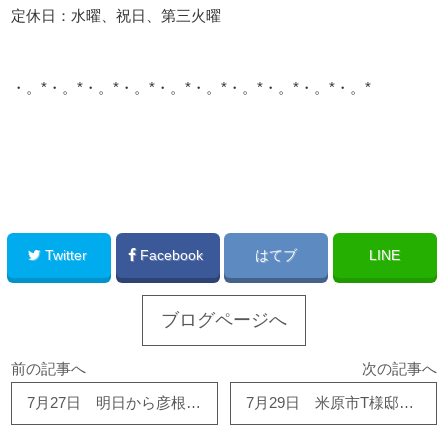
定休日：水曜、祝日、第三火曜
・。*・。*・。*・。*・。*・。*・。*・。*・。*・。*
このサイトを広める
Twitter
Facebook
はてブ
LINE
ブログページへ
前の記事へ
次の記事へ
7月27日 明日から彦根パリヤ相談会です。
7月29日 米原市T様邸 内装、水廻り改修工事間もなく完成です！！