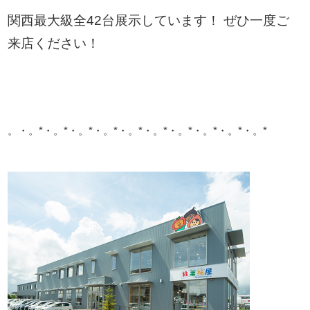
関西最大級全42台展示しています！ ぜひ一度ご
来店ください！
。・。*・。*・。*・。*・。*・。*・。*・。*・。*・。*