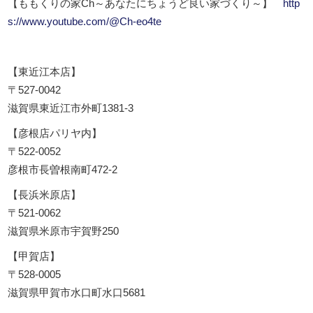
【ももくりの家Ch～あなたにちょうど良い家づくり～】
http
s://www.youtube.com/@Ch-eo4te
【東近江本店】
〒527-0042
滋賀県東近江市外町1381-3
【彦根店パリヤ内】
〒522-0052
彦根市長曽根南町472-2
【長浜米原店】
〒521-0062
滋賀県米原市宇賀野250
【甲賀店】
〒528-0005
滋賀県甲賀市水口町水口5681