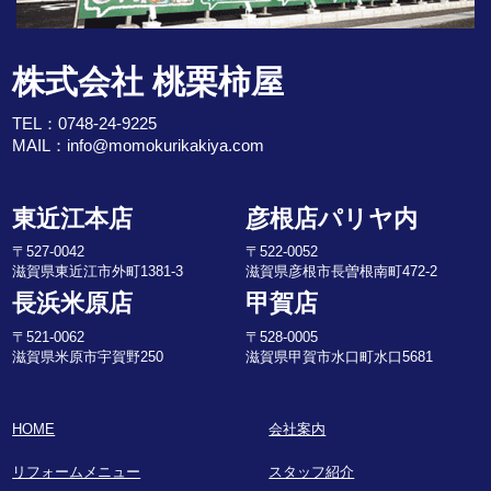
株式会社 桃栗柿屋
TEL：
0748-24-9225
MAIL：
info@momokurikakiya.com
東近江本店
彦根店パリヤ内
〒527-0042
〒522-0052
滋賀県東近江市外町1381-3
滋賀県彦根市長曽根南町472-2
長浜米原店
甲賀店
〒521-0062
〒528-0005
滋賀県米原市宇賀野250
滋賀県甲賀市水口町水口5681
HOME
会社案内
リフォームメニュー
スタッフ紹介