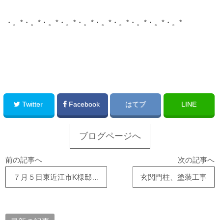
・。*・。*・。*・。*・。*・。*・。*・。*・。*・。*
このサイトを広める
Twitter
Facebook
はてブ
LINE
ブログページへ
前の記事へ
次の記事へ
７月５日東近江市K様邸で給湯器交換工事が完了
玄関門柱、塗装工事