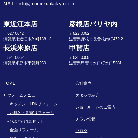
MAIL：
info@momokurikakiya.com
東近江本店
彦根店パリヤ内
〒527-0042
〒522-0052
滋賀県東近江市外町1381-3
滋賀県彦根市長曽根南町472-2
長浜米原店
甲賀店
〒521-0062
〒528-0005
滋賀県米原市宇賀野250
滋賀県甲賀市水口町水口5681
HOME
会社案内
リフォームメニュー
スタッフ紹介
キッチン・LDKリフォーム
ショールームのご案内
お風呂・浴室リフォーム
チラシ情報
水まわり4点セット
全面リフォーム
ブログ