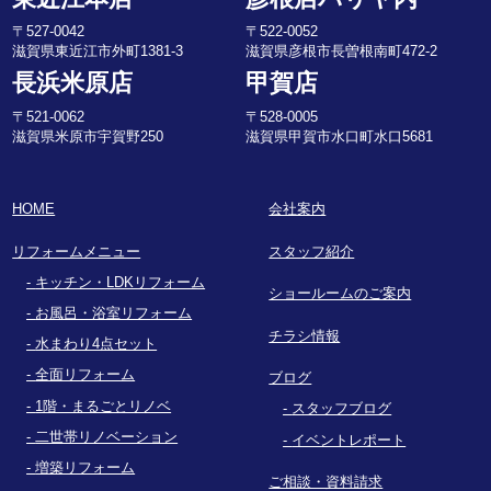
〒527-0042
〒522-0052
滋賀県東近江市外町1381-3
滋賀県彦根市長曽根南町472-2
長浜米原店
甲賀店
〒521-0062
〒528-0005
滋賀県米原市宇賀野250
滋賀県甲賀市水口町水口5681
HOME
会社案内
リフォームメニュー
スタッフ紹介
キッチン・LDKリフォーム
ショールームのご案内
お風呂・浴室リフォーム
チラシ情報
水まわり4点セット
全面リフォーム
ブログ
1階・まるごとリノベ
スタッフブログ
二世帯リノベーション
イベントレポート
増築リフォーム
ご相談・資料請求