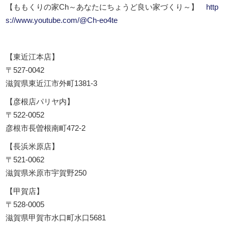
【ももくりの家Ch～あなたにちょうど良い家づくり～】
http
s://www.youtube.com/@Ch-eo4te
【東近江本店】
〒527-0042
滋賀県東近江市外町1381-3
【彦根店パリヤ内】
〒522-0052
彦根市長曽根南町472-2
【長浜米原店】
〒521-0062
滋賀県米原市宇賀野250
【甲賀店】
〒528-0005
滋賀県甲賀市水口町水口5681