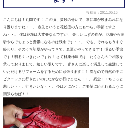
投稿日：2011.05.15
こんにちは！丸岡です！
この頃、黄砂のせいで、常に車が埃まみれにな
り困りますね・・。
春先というと花粉症の方にもつらい季節ですよ
ね・・。
僕は花粉は大丈夫なんですが、
楽しいはずの春が、花粉やら黄
砂やらでちょっと憂鬱になるのは残念です・・。
でも、それももうすぐ
終わり、そのうち初夏がやってきて、真夏がやってきます！
明るい季節
です！明るくいきたいですね！
さて桃栗柿屋では、たくさんのご相談を
承っておりまして、嬉しい限りです。
皆さんに楽しく満足して生活して
いただけるリフォームをするために頑張ります！！
春なので自然の中に
ピクニックに行きたいのになかなか行けません・・。
残念・・ちょっと
悲しい・・。行きたいな・・。
今はとにかく、ご要望に応えれるように
頑張らねば！！