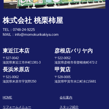
株式会社 桃栗柿屋
TEL：
0748-24-9225
MAIL：
info@momokurikakiya.com
東近江本店
彦根店パリヤ内
〒527-0042
〒522-0052
滋賀県東近江市外町1381-3
滋賀県彦根市長曽根南町472-2
長浜米原店
甲賀店
〒521-0062
〒528-0005
滋賀県米原市宇賀野250
滋賀県甲賀市水口町水口5681
HOME
会社案内
リフォームメニュー
スタッフ紹介