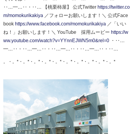
‥…━…‥・‥…
【桃栗柿屋】
公式Twitter
https://twitter.co
m/momokurikakiya
／フォローお願いします！＼
公式Face
book
https://www.facebook.com/momokurikakiya
／「いい
ね！」お願いします！＼
YouTube 採用ムービー
https://w
ww.youtube.com/watch?v=YYnnEJWN5m0&rel=0
・‥…
━…‥・‥…━…‥・‥…━…‥・‥…━…‥・‥…
。・。*・。*・。*・。*・。*・。*・。*・。*・。*・。*