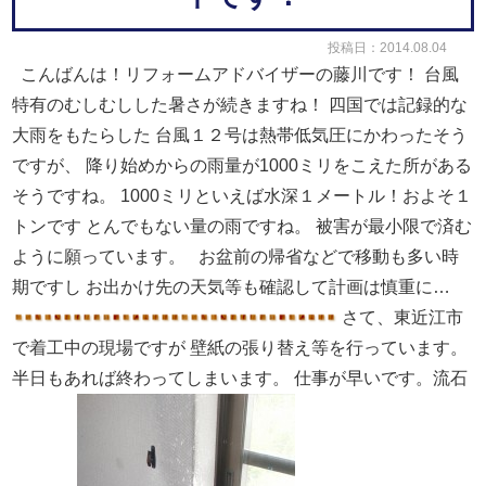
投稿日：2014.08.04
こんばんは！リフォームアドバイザーの藤川です！
台風
特有のむしむしした暑さが続きますね！
四国では記録的な
大雨をもたらした
台風１２号は熱帯低気圧に
かわったそう
ですが、
降り始めからの雨量が1000ミリをこえた所がある
そうですね。
1000ミリといえば水深１メートル！およそ１
トンです
とんでもない量の雨ですね。
被害が最小限で済む
ように願っています。
お盆前の帰省などで移動も多い時
期ですし
お出かけ先の天気等も確認して計画は慎重に…
さて、東近江市
で着工中の現場ですが
壁紙の張り替え等を行っています。
半日もあれば終わってしまいます。
仕事が早いです。流石