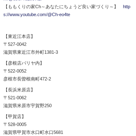
【ももくりの家Ch～あなたにちょうど良い家づくり～】
http
s://www.youtube.com/@Ch-eo4te
【東近江本店】
〒527-0042
滋賀県東近江市外町1381-3
【彦根店パリヤ内】
〒522-0052
彦根市長曽根南町472-2
【長浜米原店】
〒521-0062
滋賀県米原市宇賀野250
【甲賀店】
〒528-0005
滋賀県甲賀市水口町水口5681