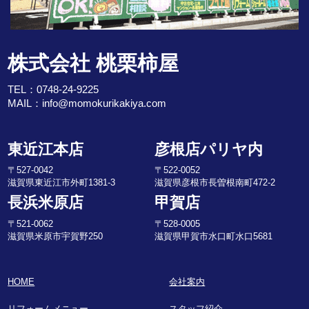
株式会社 桃栗柿屋
TEL：
0748-24-9225
MAIL：
info@momokurikakiya.com
東近江本店
彦根店パリヤ内
〒527-0042
〒522-0052
滋賀県東近江市外町1381-3
滋賀県彦根市長曽根南町472-2
長浜米原店
甲賀店
〒521-0062
〒528-0005
滋賀県米原市宇賀野250
滋賀県甲賀市水口町水口5681
HOME
会社案内
リフォームメニュー
スタッフ紹介