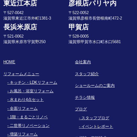
東近江本店
彦根店パリヤ内
〒527-0042
〒522-0052
滋賀県東近江市外町1381-3
滋賀県彦根市長曽根南町472-2
長浜米原店
甲賀店
〒521-0062
〒528-0005
滋賀県米原市宇賀野250
滋賀県甲賀市水口町水口5681
HOME
会社案内
リフォームメニュー
スタッフ紹介
キッチン・LDKリフォーム
ショールームのご案内
お風呂・浴室リフォーム
チラシ情報
水まわり4点セット
全面リフォーム
ブログ
1階・まるごとリノベ
スタッフブログ
二世帯リノベーション
イベントレポート
増築リフォーム