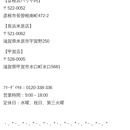
【彦根店パリヤ内】
〒522-0052
彦根市長曽根南町472-2
【長浜米原店】
〒521-0062
滋賀県米原市宇賀野250
【甲賀店】
〒528-0005
滋賀県甲賀市水口町水口5681
ﾌﾘｰﾀﾞｲﾔﾙ：0120-338-336
営業時間：9:00－18:00
定休日：水曜、祝日、第三火曜
・。*・。*・。*・。*・。*・。*・。*・。*・。*・。*