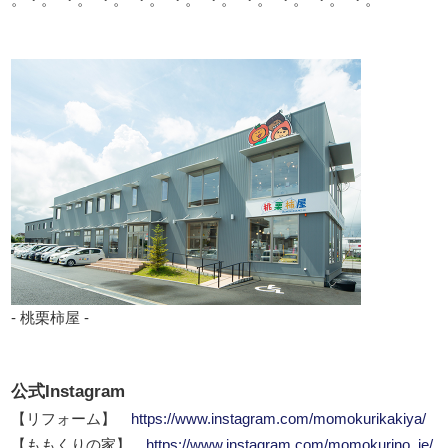
- 桃栗柿屋 -
公式Instagram
【リフォーム】
https://www.instagram.com/momokurikakiya/
【ももくりの家】
https://www.instagram.com/momokurino_ie/