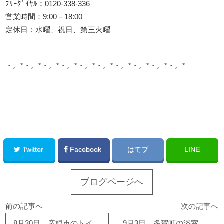
ﾌﾘｰﾀﾞｲﾔﾙ：0120-338-336
営業時間：9:00－18:00
定休日：水曜、祝日、第三火曜
・。*・。*・。*・。*・。*・。*・。*・。*・。*・。*
このサイトを広める
Twitter
Facebook
はてブ
LINE
ブログページへ
前の記事へ
次の記事へ
8月30日 彦根市のトイレ改修工事、完了しました！
9月3日 多賀町の浴室改修工事完了しました！