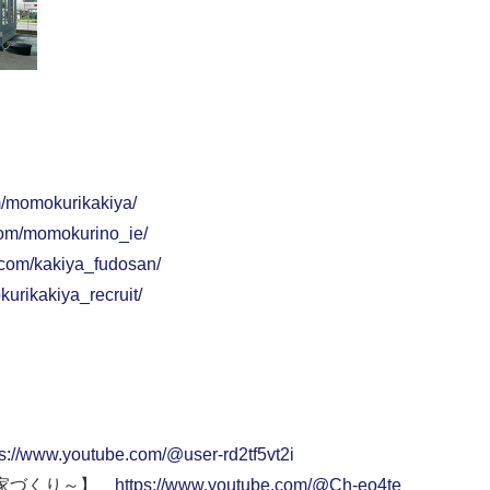
m/momokurikakiya/
com/momokurino_ie/
.com/kakiya_fudosan/
urikakiya_recruit/
ps://www.youtube.com/@user-rd2tf5vt2i
い家づくり～】
https://www.youtube.com/@Ch-eo4te