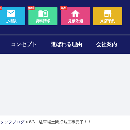
料
無料
無料
ご相談
資料請求
見積依頼
来店予約
コンセプト
選ばれる理由
会社案内
わり
ォームのタイミング
セット
ある質問
帯リノベーション
断熱リフォーム
タッフブログ
>
8/6 駐車場土間打ち工事完了！！