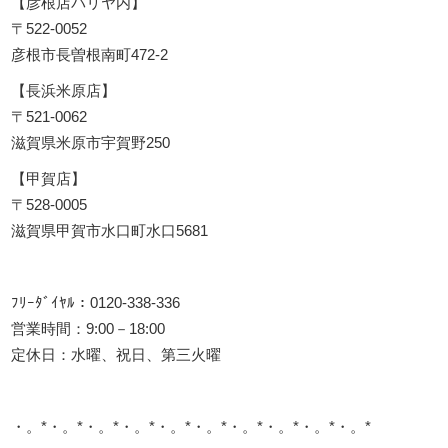
【彦根店パリヤ内】
〒522-0052
彦根市長曽根南町472-2
【長浜米原店】
〒521-0062
滋賀県米原市宇賀野250
【甲賀店】
〒528-0005
滋賀県甲賀市水口町水口5681
ﾌﾘｰﾀﾞｲﾔﾙ：0120-338-336
営業時間：9:00－18:00
定休日：水曜、祝日、第三火曜
・。*・。*・。*・。*・。*・。*・。*・。*・。*・。*