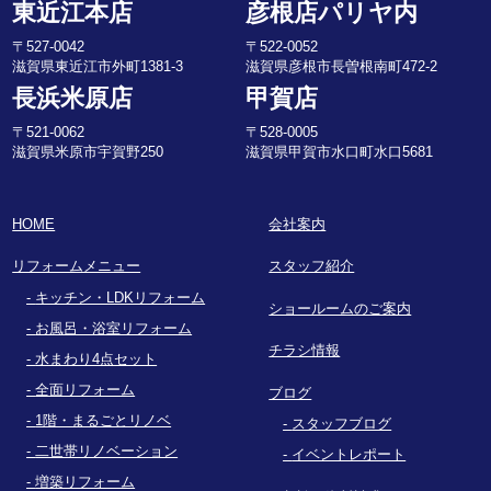
東近江本店
彦根店パリヤ内
〒527-0042
〒522-0052
滋賀県東近江市外町1381-3
滋賀県彦根市長曽根南町472-2
長浜米原店
甲賀店
〒521-0062
〒528-0005
滋賀県米原市宇賀野250
滋賀県甲賀市水口町水口5681
HOME
会社案内
リフォームメニュー
スタッフ紹介
キッチン・LDKリフォーム
ショールームのご案内
お風呂・浴室リフォーム
チラシ情報
水まわり4点セット
全面リフォーム
ブログ
1階・まるごとリノベ
スタッフブログ
二世帯リノベーション
イベントレポート
増築リフォーム