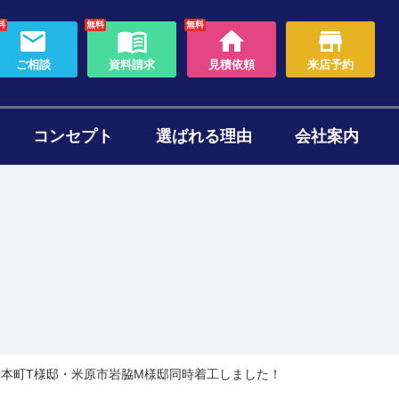
料
無料
無料
ご相談
資料請求
見積依頼
来店予約
コンセプト
選ばれる理由
会社案内
わり
ォームのタイミング
セット
ある質問
帯リノベーション
断熱リフォーム
之本町T様邸・米原市岩脇M様邸同時着工しました！