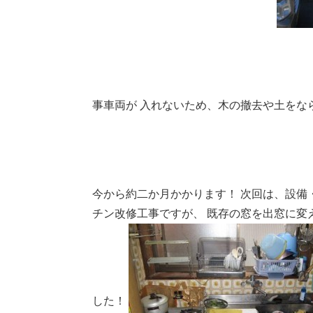
事車両が
入れないため、木の撤去や土をな
今から約二か月かかります！
次回は、設備・
チン改修工事ですが、
既存の窓を出窓に変
した！