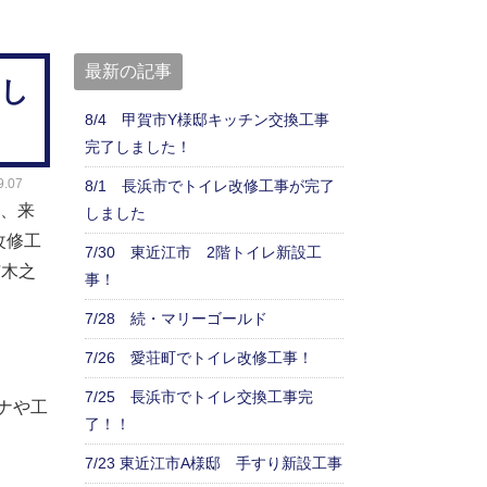
最新の記事
まし
8/4 甲賀市Y様邸キッチン交換工事
完了しました！
.07
8/1 長浜市でトイレ改修工事が完了
、来
しました
改修工
7/30 東近江市 2階トイレ新設工
市木之
事！
7/28 続・マリーゴールド
7/26 愛荘町でトイレ改修工事！
7/25 長浜市でトイレ交換工事完
ナや工
了！！
7/23 東近江市A様邸 手すり新設工事