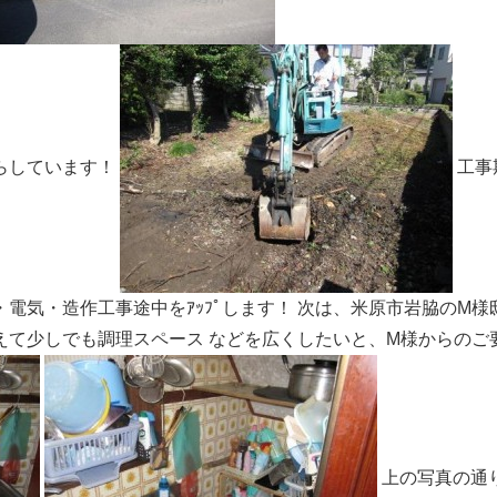
らしています！
工事
電気・造作工事途中をｱｯﾌﾟします！
次は、米原市岩脇のM様
えて少しでも調理スペース
などを広くしたいと、M様からのご
上の写真の通