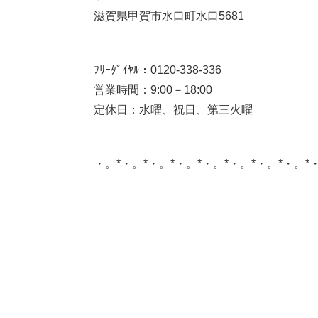
滋賀県甲賀市水口町水口5681
ﾌﾘｰﾀﾞｲﾔﾙ：0120-338-336
営業時間：9:00－18:00
定休日：水曜、祝日、第三火曜
・。*・。*・。*・。*・。*・。*・。*・。*
このサイトを広める