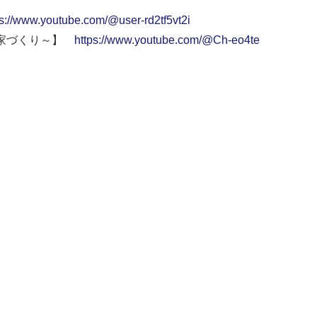
ps://www.youtube.com/@user-rd2tf5vt2i
い家づくり～】
https://www.youtube.com/@Ch-eo4te