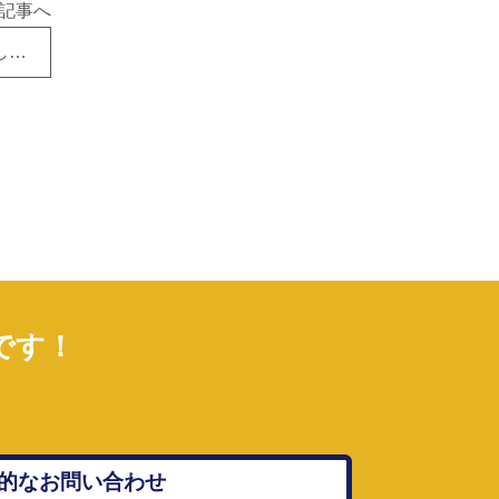
記事へ
9月8日 東近江市で浴室キッチン工事、着工しました！
です！
的なお問い合わせ