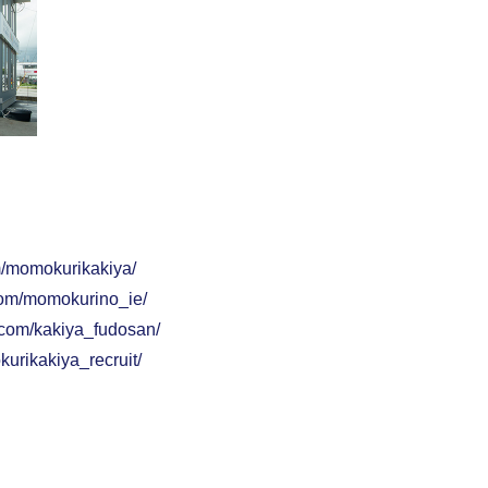
m/momokurikakiya/
com/momokurino_ie/
.com/kakiya_fudosan/
urikakiya_recruit/