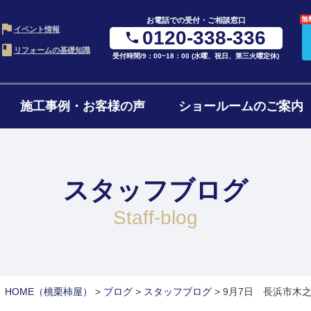
無
お電話での受付・ご相談窓口
イベント情報
0120-338-336
リフォームの基礎知識
受付時間/9：00~18：00 (水曜、祝日、第三火曜定休)
施工事例・お客様の声
ショールームのご案内
・LDK
お風呂・浴室
水ま
の進め方
ローンについて
リフ
ム
リフォーム
4点
スタッフブログ
ョンの費用
リフォームの流れ
よく
ォーム
1階・まるごとリノベ
二世
staff-blog
ォーム
減築・平屋リフォーム
窓・
HOME
（桃栗柿屋）
>
ブログ
>
スタッフブログ
>
9月7日 長浜市木