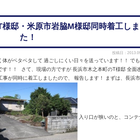
町T様邸・米原市岩脇M様邸同時着工し
た！
投稿日：2013.09
く体がベタベタして
過ごしにくい日々を送っています！！
でも
です！！
さて、現場の方ですが
長浜市木之本町のT様邸
全面
工事が同時に着工しましたので、
報告します！
まずは、長浜
入り口が狭いのと、コンテ