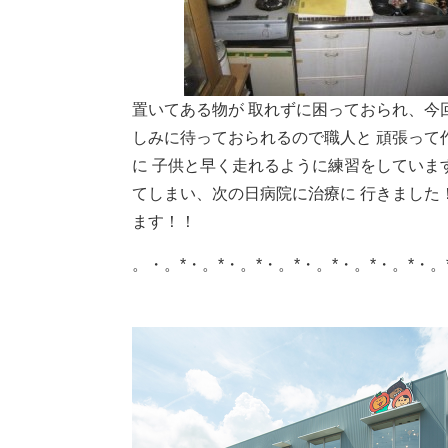
置いてある物が
取れずに困っておられ、今
しみに待っておられるので職人と
頑張って
に
子供と早く走れるように練習をしていま
てしまい、次の日病院に治療に
行きました
ます！！
。・。*・。*・。*・。*・。*・。*・。*・。