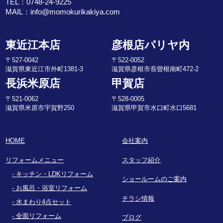
TEL：
0748-24-9225
MAIL：
info@momokurikakiya.com
東近江本店
彦根店パリヤ内
〒527-0042
〒522-0052
滋賀県東近江市外町1381-3
滋賀県彦根市長曽根南町472-2
長浜米原店
甲賀店
〒521-0062
〒528-0005
滋賀県米原市宇賀野250
滋賀県甲賀市水口町水口5681
HOME
会社案内
リフォームメニュー
スタッフ紹介
キッチン・LDKリフォーム
ショールームのご案内
お風呂・浴室リフォーム
チラシ情報
水まわり4点セット
全面リフォーム
ブログ