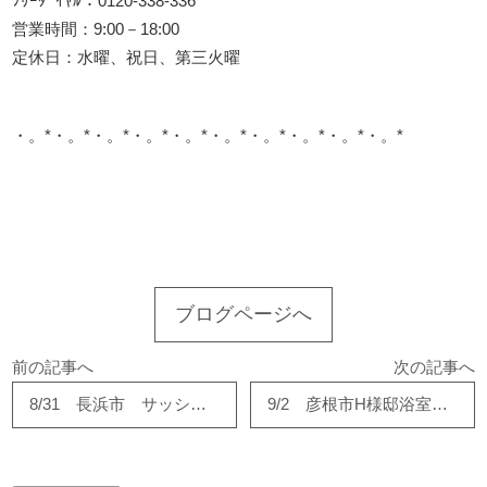
ﾌﾘｰﾀﾞｲﾔﾙ：0120-338-336
営業時間：9:00－18:00
定休日：水曜、祝日、第三火曜
・。*・。*・。*・。*・。*・。*・。*・。*・。*・。*
このサイトを広める
ブログページへ
前の記事へ
次の記事へ
8/31 長浜市 サッシ交換工事が完成しました。
9/2 彦根市H様邸浴室リフォーム始まりました！