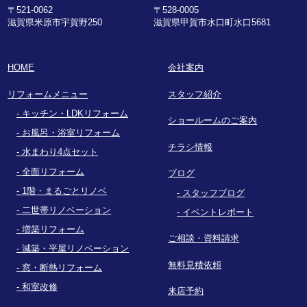
〒521-0062
〒528-0005
滋賀県米原市宇賀野250
滋賀県甲賀市水口町水口5681
HOME
会社案内
リフォームメニュー
スタッフ紹介
キッチン・LDKリフォーム
ショールームのご案内
お風呂・浴室リフォーム
チラシ情報
水まわり4点セット
全面リフォーム
ブログ
1階・まるごとリノベ
スタッフブログ
二世帯リノベーション
イベントレポート
増築リフォーム
ご相談・資料請求
減築・平屋リノベーション
無料見積依頼
窓・断熱リフォーム
和室改修
来店予約