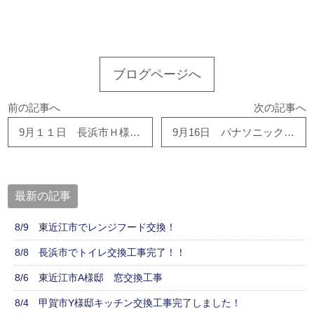
このサイトを広める
ブログページへ
前の記事へ
次の記事へ
9月１１日 長浜市Ｈ様邸にて屋根修繕工事をご依頼いただきました。有難う御座います！！
9月16日 パナソニック アラウーノSⅡ、取り付け完了しました！
最新の記事
8/9 東近江市でレンジフード交換！
8/8 長浜市でトイレ交換工事完了！！
8/6 東近江市A様邸 窓交換工事
8/4 甲賀市Y様邸キッチン交換工事完了しました！