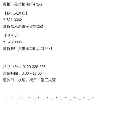
彦根市長曽根南町472-2
【長浜米原店】
〒521-0062
滋賀県米原市宇賀野250
【甲賀店】
〒528-0005
滋賀県甲賀市水口町水口5681
ﾌﾘｰﾀﾞｲﾔﾙ：0120-338-336
営業時間：9:00－18:00
定休日：水曜、祝日、第三火曜
・。*・。*・。*・。*・。*・。*・。*・。*・。*・。*