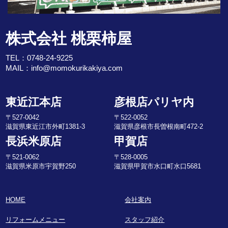
株式会社 桃栗柿屋
TEL：
0748-24-9225
MAIL：
info@momokurikakiya.com
東近江本店
彦根店パリヤ内
〒527-0042
〒522-0052
滋賀県東近江市外町1381-3
滋賀県彦根市長曽根南町472-2
長浜米原店
甲賀店
〒521-0062
〒528-0005
滋賀県米原市宇賀野250
滋賀県甲賀市水口町水口5681
HOME
会社案内
リフォームメニュー
スタッフ紹介