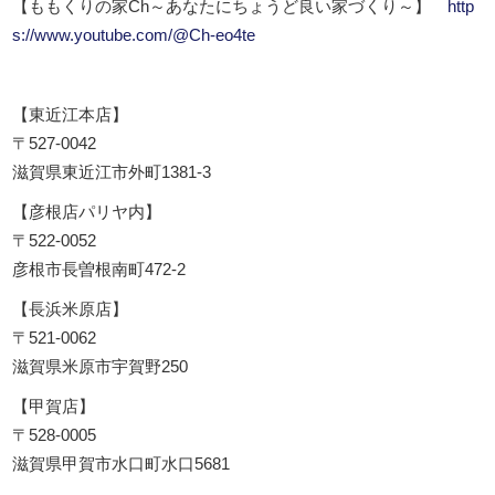
【ももくりの家Ch～あなたにちょうど良い家づくり～】
http
s://www.youtube.com/@Ch-eo4te
【東近江本店】
〒527-0042
滋賀県東近江市外町1381-3
【彦根店パリヤ内】
〒522-0052
彦根市長曽根南町472-2
【長浜米原店】
〒521-0062
滋賀県米原市宇賀野250
【甲賀店】
〒528-0005
滋賀県甲賀市水口町水口5681