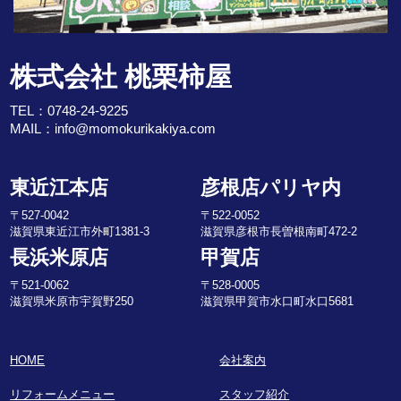
株式会社 桃栗柿屋
TEL：
0748-24-9225
MAIL：
info@momokurikakiya.com
東近江本店
彦根店パリヤ内
〒527-0042
〒522-0052
滋賀県東近江市外町1381-3
滋賀県彦根市長曽根南町472-2
長浜米原店
甲賀店
〒521-0062
〒528-0005
滋賀県米原市宇賀野250
滋賀県甲賀市水口町水口5681
HOME
会社案内
リフォームメニュー
スタッフ紹介