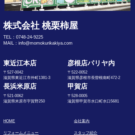
株式会社 桃栗柿屋
TEL：
0748-24-9225
MAIL：
info@momokurikakiya.com
東近江本店
彦根店パリヤ内
〒527-0042
〒522-0052
滋賀県東近江市外町1381-3
滋賀県彦根市長曽根南町472-2
長浜米原店
甲賀店
〒521-0062
〒528-0005
滋賀県米原市宇賀野250
滋賀県甲賀市水口町水口5681
HOME
会社案内
リフォームメニュー
スタッフ紹介