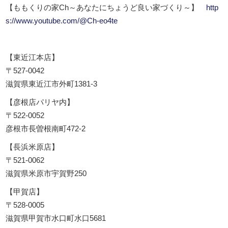
【ももくりの家Ch～あなたにちょうど良い家づくり～】
http
s://www.youtube.com/@Ch-eo4te
【東近江本店】
〒527-0042
滋賀県東近江市外町1381-3
【彦根店パリヤ内】
〒522-0052
彦根市長曽根南町472-2
【長浜米原店】
〒521-0062
滋賀県米原市宇賀野250
【甲賀店】
〒528-0005
滋賀県甲賀市水口町水口5681