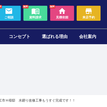
料
無料
無料
ご相談
資料請求
見積依頼
来店予約
コンセプト
選ばれる理由
会社案内
わり
ォームのタイミング
セット
ある質問
帯リノベーション
断熱リフォーム
近江市Ｈ様邸 水廻り改修工事もうすぐ完成です！！