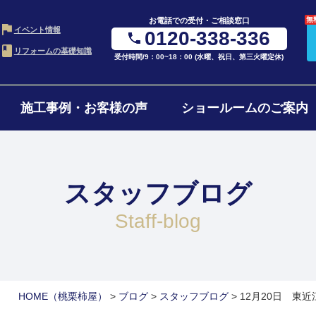
無
お電話での受付・ご相談窓口
イベント情報
0120-338-336
リフォームの基礎知識
受付時間/9：00~18：00 (水曜、祝日、第三火曜定休)
施工事例・お客様の声
ショールームのご案内
・LDK
お風呂・浴室
水ま
の進め方
ローンについて
リフ
ム
リフォーム
4点
スタッフブログ
ョンの費用
リフォームの流れ
よく
ォーム
1階・まるごとリノベ
二世
staff-blog
ォーム
減築・平屋リフォーム
窓・
HOME
（桃栗柿屋）
>
ブログ
>
スタッフブログ
>
12月20日 東