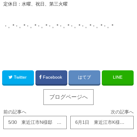
定休日：水曜、祝日、第三火曜
・。*・。*・。*・。*・。*・。*・。*・。*・。*・。*
このサイトを広める
Twitter
Facebook
はてブ
LINE
ブログページへ
前の記事へ
次の記事へ
5/30 東近江市N様邸 浴室・トイレ改修始まりました！
6月1日 東近江市K様邸でトイレ工事が完了しました！！