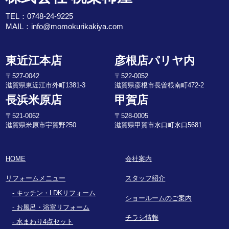
TEL：
0748-24-9225
MAIL：
info@momokurikakiya.com
東近江本店
彦根店パリヤ内
〒527-0042
〒522-0052
滋賀県東近江市外町1381-3
滋賀県彦根市長曽根南町472-2
長浜米原店
甲賀店
〒521-0062
〒528-0005
滋賀県米原市宇賀野250
滋賀県甲賀市水口町水口5681
HOME
会社案内
リフォームメニュー
スタッフ紹介
キッチン・LDKリフォーム
ショールームのご案内
お風呂・浴室リフォーム
チラシ情報
水まわり4点セット