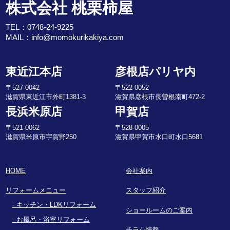
株式会社 桃栗柿屋
TEL：
0748-24-9225
MAIL：
info@momokurikakiya.com
東近江本店
彦根店パリヤ内
〒527-0042
〒522-0052
滋賀県東近江市外町1381-3
滋賀県彦根市長曽根南町472-2
長浜米原店
甲賀店
〒521-0062
〒528-0005
滋賀県米原市宇賀野250
滋賀県甲賀市水口町水口5681
HOME
会社案内
リフォームメニュー
スタッフ紹介
キッチン・LDKリフォーム
ショールームのご案内
お風呂・浴室リフォーム
チラシ情報