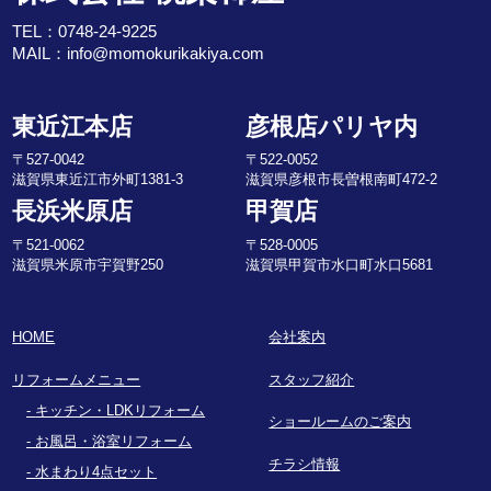
TEL：
0748-24-9225
MAIL：
info@momokurikakiya.com
東近江本店
彦根店パリヤ内
〒527-0042
〒522-0052
滋賀県東近江市外町1381-3
滋賀県彦根市長曽根南町472-2
長浜米原店
甲賀店
〒521-0062
〒528-0005
滋賀県米原市宇賀野250
滋賀県甲賀市水口町水口5681
HOME
会社案内
リフォームメニュー
スタッフ紹介
キッチン・LDKリフォーム
ショールームのご案内
お風呂・浴室リフォーム
チラシ情報
水まわり4点セット