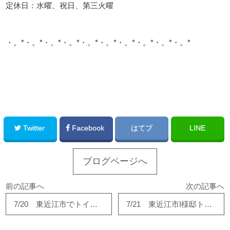
定休日：水曜、祝日、第三火曜
・。*・。*・。*・。*・。*・。*・。*・。*・。*・。*
このサイトを広める
Twitter
Facebook
はてブ
LINE
ブログページへ
前の記事へ
次の記事へ
7/20 東近江市でトイレ交換！
7/21 東近江市I様邸トイレリフォーム完成です！