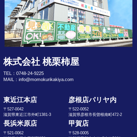
株式会社 桃栗柿屋
TEL：
0748-24-9225
MAIL：
info@momokurikakiya.com
東近江本店
彦根店パリヤ内
〒527-0042
〒522-0052
滋賀県東近江市外町1381-3
滋賀県彦根市長曽根南町472-2
長浜米原店
甲賀店
〒521-0062
〒528-0005