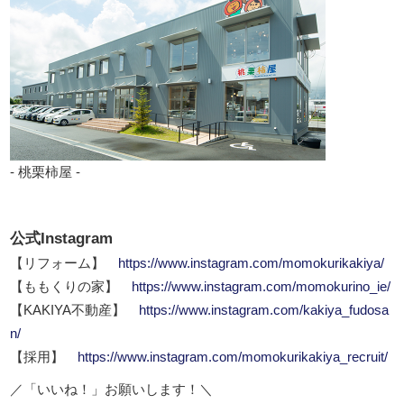
- 桃栗柿屋 -
公式Instagram
【リフォーム】
https://www.instagram.com/momokurikakiya/
【ももくりの家】
https://www.instagram.com/momokurino_ie/
【KAKIYA不動産】
https://www.instagram.com/kakiya_fudosa
n/
【採用】
https://www.instagram.com/momokurikakiya_recruit/
／「いいね！」お願いします！＼