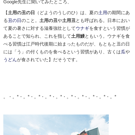
Google先生に聞いてみたところ、
【
土用の丑の日
（どようのうしのひ）は、夏の
土用
の期間にあ
る
丑の日
のこと。
土用の丑
や
土用丑
とも呼ばれる。日本におい
て夏の暑さに対する滋養強壮として
ウナギ
を食すという習慣が
あることで知られ、これを指して
土用鰻
ともいう。ウナギを食
べる習慣は江戸時代後期に始まったものだが、もともと丑の日
には「う」の付くものを食べるという習慣があり、古くは
瓜
や
うどん
が食されていた
】だそうです。
。・。*・。*・。*・。*・。*・。*・。*・。*・。*・。*