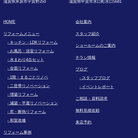
滋賀県米原市宇賀野250
滋賀県甲賀市水口町水口5681
HOME
会社案内
リフォームメニュー
スタッフ紹介
キッチン・LDKリフォーム
ショールームのご案内
お風呂・浴室リフォーム
チラシ情報
水まわり4点セット
全面リフォーム
ブログ
1階・まるごとリノベ
スタッフブログ
二世帯リノベーション
イベントレポート
増築リフォーム
ご相談・資料請求
減築・平屋リノベーション
無料見積依頼
窓・断熱リフォーム
和室改修
来店予約
リフォーム事例