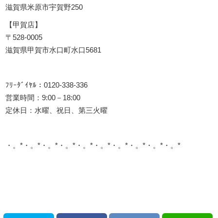
滋賀県米原市宇賀野250
【甲賀店】
〒528-0005
滋賀県甲賀市水口町水口5681
ﾌﾘｰﾀﾞｲﾔﾙ：0120-338-336
営業時間：9:00－18:00
定休日：水曜、祝日、第三火曜
・。*・。*・。*・。*・。*・。*・。*・。*・。*・。*
このサイトを広める